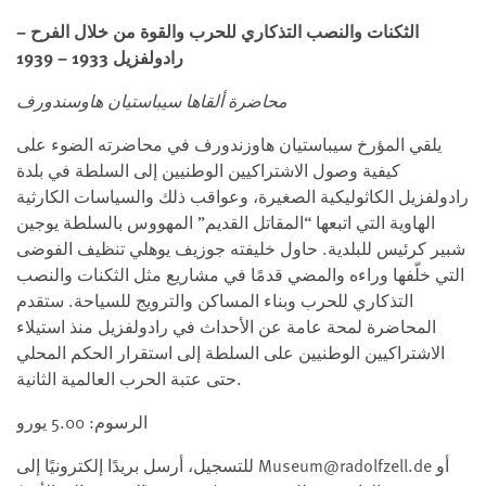
الثكنات والنصب التذكاري للحرب والقوة من خلال الفرح –
رادولفزيل 1933 – 1939
محاضرة ألقاها سيباستيان هاوسندورف
يلقي المؤرخ سيباستيان هاوزندورف في محاضرته الضوء على
كيفية وصول الاشتراكيين الوطنيين إلى السلطة في بلدة
رادولفزيل الكاثوليكية الصغيرة، وعواقب ذلك والسياسات الكارثية
الهاوية التي اتبعها “المقاتل القديم” المهووس بالسلطة يوجين
شبير كرئيس للبلدية. حاول خليفته جوزيف يوهلي تنظيف الفوضى
التي خلّفها وراءه والمضي قدمًا في مشاريع مثل الثكنات والنصب
التذكاري للحرب وبناء المساكن والترويج للسياحة. ستقدم
المحاضرة لمحة عامة عن الأحداث في رادولفزيل منذ استيلاء
الاشتراكيين الوطنيين على السلطة إلى استقرار الحكم المحلي
حتى عتبة الحرب العالمية الثانية.
الرسوم: 5.00 يورو
للتسجيل، أرسل بريدًا إلكترونيًا إلى Museum@radolfzell.de أو