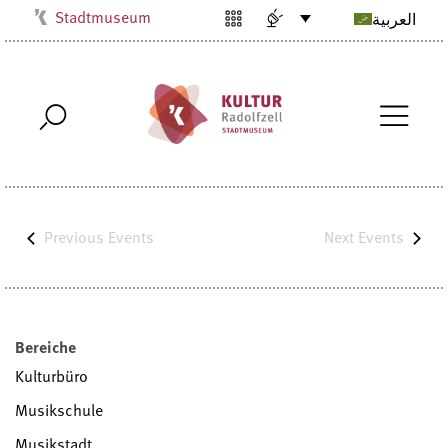
Stadtmuseum
العربية
Kulturbüro
Milchwerk
Musikschule
Stadtarchiv
Stadtbibliothek
Villa Bosch
Previous
Events
Next
Events
Radolfzell1200
Bereiche
Kulturbüro
Musikschule
Musikstadt