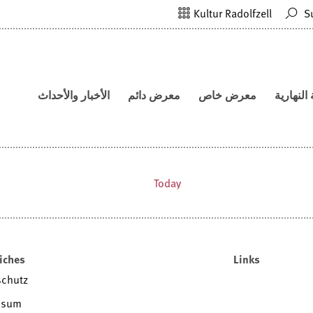
Kultur Radolfzell
S
الأخبار والأحداث
معرض دائم
معرض خاص
المدارس 
Today
iches
Links
schutz
ssum