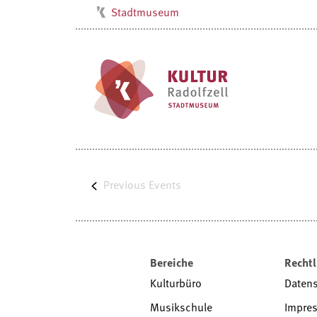
Stadtmuseum
Kulturbüro
Milchwerk
Musikschule
Stadtarchiv
Stadtbibliothek
Villa Bosch
Previous
Radolfzell1200
Events
Bereiche
Rechtl
Kulturbüro
Daten
Musikschule
Impre