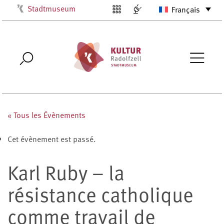
Stadtmuseum
Français
Kulturbüro
Milchwerk
Musikschule
Stadtarchiv
Stadtbibliothek
Villa Bosch
« Tous les Évènements
Radolfzell1200
Cet évènement est passé.
Karl Ruby – la
résistance catholique
comme travail de