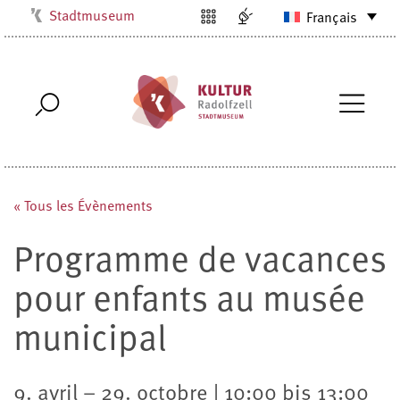
Stadtmuseum
Français
Kulturbüro
Milchwerk
Musikschule
Stadtarchiv
Stadtbibliothek
Villa Bosch
« Tous les Évènements
Radolfzell1200
Programme de vacances
pour enfants au musée
municipal
9. avril – 29. octobre | 10:00 bis 13:00