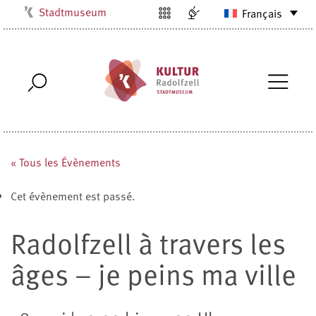
Stadtmuseum
Français
Kulturbüro
Milchwerk
Musikschule
Stadtarchiv
Stadtbibliothek
Villa Bosch
« Tous les Évènements
Radolfzell1200
Cet évènement est passé.
Radolfzell à travers les
âges – je peins ma ville