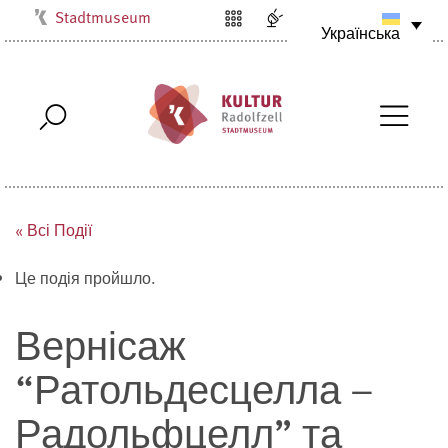
Stadtmuseum
Українська
Kulturbüro
Milchwerk
Musikschule
Stadtarchiv
Stadtbibliothek
Villa Bosch
« Всі Події
Radolfzell1200
Це подія пройшло.
Вернісаж
“Ратольдесцелла –
Радольфцелл” та