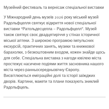
Музейний фестиваль та вернісаж спеціальної виставки
У Міжнародний день музеїв 2026 року міський музей
Радольфцелля святкує відкриття нової спеціальної
виставки “Ратольдесцелла – Радольфцелл”. Музей
також святкує своє двадцятиріччя у стінах історичної
міської аптеки. З широкою програмою імпульсних
екскурсій, практичних занять, музики та книжкової
барахолки, з безкоштовним входом, кожен знайде щось
для себе. Спеціальна виставка з нагоди ювілею міста
простежує насичене подіями життя засновника нашого
міста через ранньосередньовічну Європу.
Висвітлюються еміграційні долі та історії заїжджих
дворів. Картини, макети та плани показують зниклий
Радольфцель.