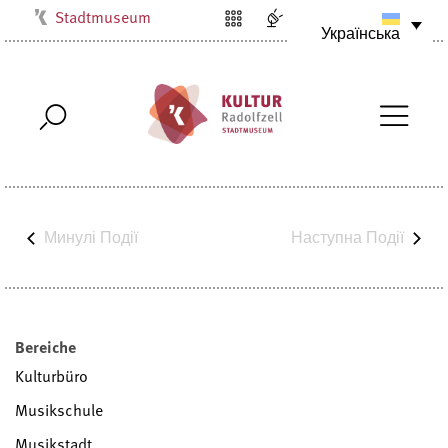
Stadtmuseum
Українська
Kulturbüro
Milchwerk
Musikschule
Stadtarchiv
Stadtbibliothek
Villa Bosch
Минулі
Події
Наступна
Події
Radolfzell1200
Bereiche
Kulturbüro
Musikschule
Musikstadt