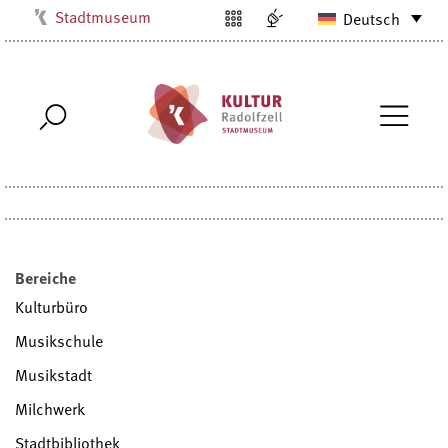
Stadtmuseum
Deutsch
Kulturbüro
Milchwerk
Musikschule
Stadtarchiv
Stadtbibliothek
Villa Bosch
Radolfzell1200
Bereiche
Kulturbüro
Musikschule
Musikstadt
Milchwerk
Stadtbibliothek